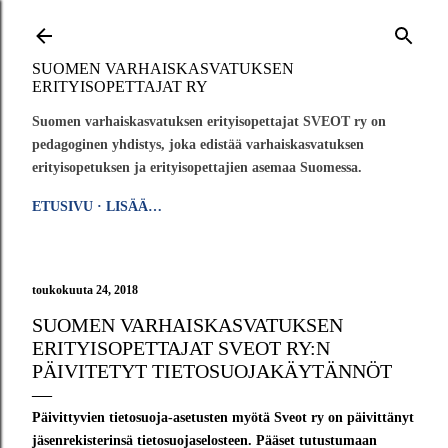
Siirry pääsisältöön
SUOMEN VARHAISKASVATUKSEN
ERITYISOPETTAJAT RY
Suomen varhaiskasvatuksen erityisopettajat SVEOT ry on
pedagoginen yhdistys, joka edistää varhaiskasvatuksen
erityisopetuksen ja erityisopettajien asemaa Suomessa.
ETUSIVU
LISÄÄ…
toukokuuta 24, 2018
SUOMEN VARHAISKASVATUKSEN
ERITYISOPETTAJAT SVEOT RY:N
PÄIVITETYT TIETOSUOJAKÄYTÄNNÖT
Päivittyvien tietosuoja-asetusten myötä Sveot ry on päivittänyt
jäsenrekisterinsä tietosuojaselosteen. Pääset tutustumaan