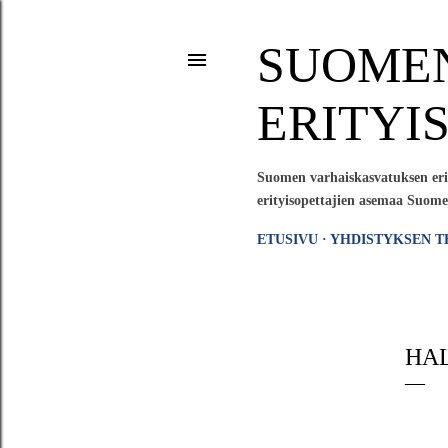
SUOME
ERITYI
Suomen varhaiskasvatuksen erit
erityisopettajien asemaa Suome
ETUSIVU
YHDISTYKSEN T
HAL