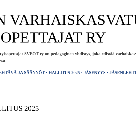
Siirry pääsisältöön
N VARHAISKASVAT
SOPETTAJAT RY
yisopettajat SVEOT ry on pedagoginen yhdistys, joka edistää varhaiskasv
ssa.
EHTÄVÄ JA SÄÄNNÖT
HALLITUS 2025
JÄSENYYS
JÄSENLEHTI
LITUS 2025