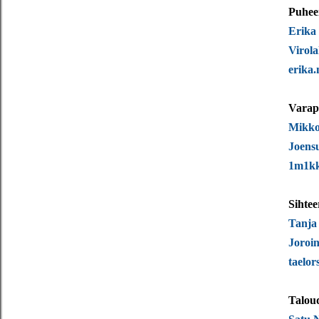
Puhee
Erika
Virola
erika.
Varap
Mikko
Joens
1m1kk
Sihtee
Tanja
Joroi
taelor
Talou