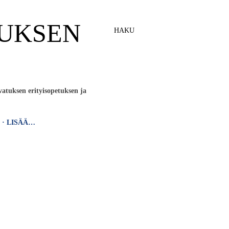
UKSEN
HAKU
atuksen erityisopetuksen ja
LISÄÄ…