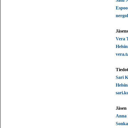
Satu 
Espoo
nergo
Jäsens
Vera 
Helsin
vera.
Tiedot
Sari 
Helsin
sari.k
Jäsen
Anna 
Sonka