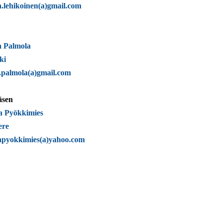
.lehikoinen(a)gmail.com
a Palmola
ki
.palmola(a)gmail.com
äsen
a Pyökkimies
ere
apyokkimies(a)yahoo.com