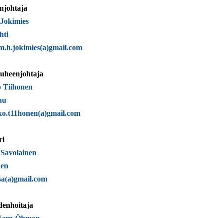
njohtaja
 Jokimies
hti
m.h.jokimies(a)gmail.com
uheenjohtaja
 Tiihonen
uu
o.t11honen(a)gmail.com
ri
 Savolainen
nen
sa(a)gmail.com
denhoitaja