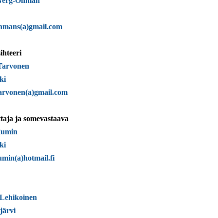
Nerg-Öhman
hmans(a)gmail.com
ihteeri
Tarvonen
ki
tarvonen(a)gmail.com
taja ja somevastaava
Kumin
ki
umin(a)hotmail.fi
Lehikoinen
järvi