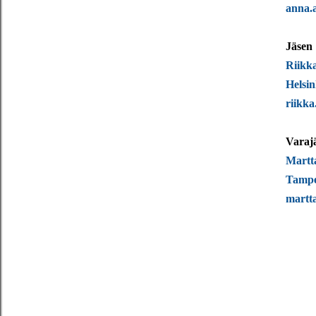
anna.a
Jäsen
Riikk
Helsin
riikka
Varaj
Martt
Tamp
martt