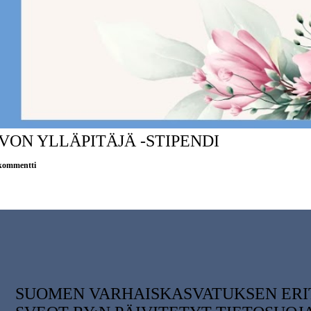
VON YLLÄPITÄJÄ -STIPENDI
kommentti
SUOMEN VARHAISKASVATUKSEN ERI