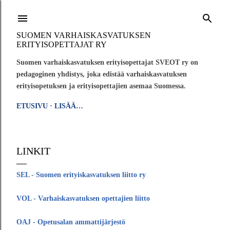
Siirry pääsisältöön
SUOMEN VARHAISKASVATUKSEN
ERITYISOPETTAJAT RY
Suomen varhaiskasvatuksen erityisopettajat SVEOT ry on
pedagoginen yhdistys, joka edistää varhaiskasvatuksen
erityisopetuksen ja erityisopettajien asemaa Suomessa.
ETUSIVU
LISÄÄ…
LINKIT
SEL - Suomen erityiskasvatuksen liitto ry
VOL - Varhaiskasvatuksen opettajien liitto
OAJ - Opetusalan ammattijärjestö